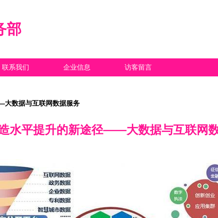
务部
联系我们
企业信息
访客留言
—大数据与互联网数据服务
造水平提升的新途径——大数据与互联网