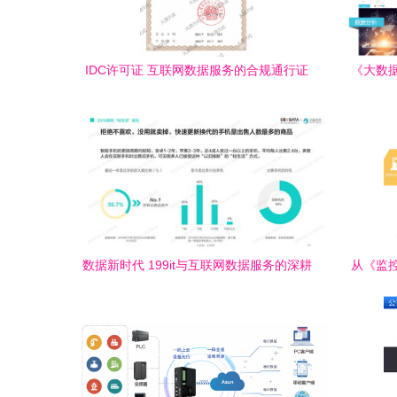
IDC许可证 互联网数据服务的合规通行证
《大数
引》发布
数据新时代 199it与互联网数据服务的深耕
从《监
与展望