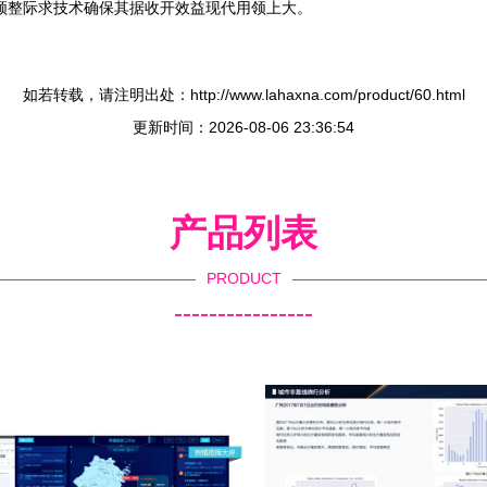
领整际求技术确保其据收开效益现代用领上大。
如若转载，请注明出处：http://www.lahaxna.com/product/60.html
更新时间：2026-08-06 23:36:54
产品列表
PRODUCT
----------------