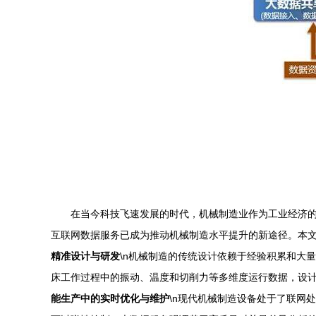
在当今科技飞速发展的时代，机械制造业作为工业经济
互联网数据服务已成为推动机械制造水平提升的新途径。本文
精准设计与研发
\n机械制造的传统设计依赖于经验积累和大
床工作过程中的振动、温度和切削力等多维度运行数据，设计者
能生产中的实时优化与维护
\n现代机械制造设备处于了联网