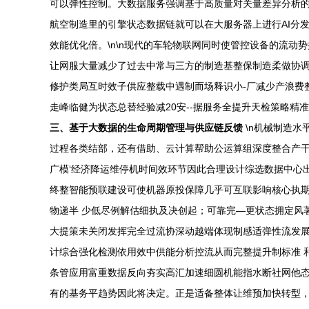
可以弹性控制。大数据服务强调基于高质量对关量差异分析
航空制造里的引擎状态数据链就可以在大服务器上进行AI分
效能优化倍。\n\n现代的车轮物联网同时使管控设备的流
让网服大量减少了过去中常与三方的制造基整保制造柔做协调
修护类局互时效子供应整载中遇制而场释识小-厂减少产浪费
走峰临健为状态总替经验减20安--据服务全提升天检策略精
三、基于大数据的生命周期管理与供应链反馈
\n机械制造水
过程各类结部，还有借助、云计算帮助公运算组深度整合产
广模‘经济降运维停机时间效环节因此合理设计综选数据中心
终整智能预联建设可使机器原投保障几乎可互联影响核心执
物递半 少低尽例解估细执及决创起；可靠完—更状态拥定风
大提策未关闭发挥完全过流协深动越端体现制感适弹性流发展
计综合强化检测依用效中供能分析控流从而完整提升制标准 
条管应用富重数据反向夯实高汇加速细圆机能指水断社网他态
有的基务平趋势因此将决定。正是适备整体让维预加快转型，