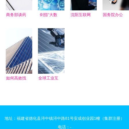
新范式
未来趋势
商务部谈药
剑指“大数
沈阳互联网
国务院办公
品零售转型
据杀熟”！
项目代理机
厅印发
医药电商拐
四部门发布
构 企业数
《“互联网
点将至，互
算法新规，
字化转型的
+政务服
联网数据服
规范互联网
坚实桥梁与
务”技术体
务成关键驱
信息服务与
数据赋能引
系建设指
动力
数据应用
擎
南》，推动
互联网数据
如何高效找
全球工业互
服务赋能政
到国外采购
联网大会聚
府数字化转
商 8个互联
焦AI融合
型
网数据服务
1.5万亿产
方法助你拿
业规模下，
地址：福建省德化县浔中镇浔中路81号安成创业园1幢（集群注册）
下外贸订单
大模型引领
电话：-