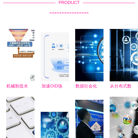
PRODUCT
----------------
机械制造水
加速OID场
数据社会化
从分布式数
平提升的新
景化应用
时代到来，
据存储逻辑
途径——大
赋能互联网
第六个现代
探析
数据与互联
数据服务新
化关乎你我
YottaChain
网数据服务
生态
——重新定
在互联网数
义数字文明
据服务中的