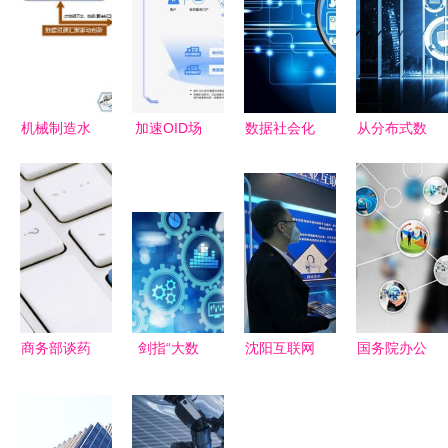
机械制造水
加速OID场
数据社会化
从分布式数
平提升的新
景化应用
时代到来，
据存储逻辑
途径——大
赋能互联网
第六个现代
探析
数据与互联
数据服务新
化关乎你我
YottaChain
网数据服务
生态
——重新定
在互联网数
义数字文明
据服务中的
新范式
未来趋势
商务部谈药
剑指“大数
沈阳互联网
国务院办公
品零售转型
据杀熟”！
项目代理机
厅印发
医药电商拐
四部门发布
构 企业数
《“互联网
点将至，互
算法新规，
字化转型的
+政务服