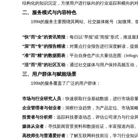
结构化的知识沉淀，方便用户进行纵向的行业追踪和横向的
二、服务模式与内容特色
199it的服务主要围绕其网站、社交媒体账号（如微博
“快”而“全”的资讯简报
：每日以“早报”或“简报”形式，推
“深”而“专”的报告精读
：对重点行业报告进行深度解读，提
“准”而“精”的数据图表
：平台自身也产出大量信息图（Info
“活”而“用”的社区互动
：通过社交媒体与用户保持高频互动
三、用户群体与赋能场景
199it的服务覆盖了广泛的用户群体：
市场与行业研究人员
：快速获取行业基础数据，进行市场容
企业管理者与创业者
：洞察行业趋势，为产品定位、市场策
投资者与分析师
：追踪科技赛道动态，评估公司潜力与行业
媒体从业者
：寻找新闻背景资料和数据佐证，丰富报道内容
高校师生与普通爱好者
：了解互联网科技前沿，学习行业知